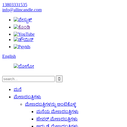
13803331535
info@allincandle.com
English
ಮನೆ
ಮೇಣದಬತ್ತಿಗಳು
ಮೇಣದಬತ್ತಿಗಳನ್ನು ಅಂಟಿಕೊಳ್ಳಿ
ಮನೆಯ ಮೇಣದಬತ್ತಿಗಳು
ಟೇಪರ್ ಮೇಣದಬತ್ತಿಗಳು
ಅದ್ದು ಡೈ ಮೇಣದಬತ್ತಿಗಳು