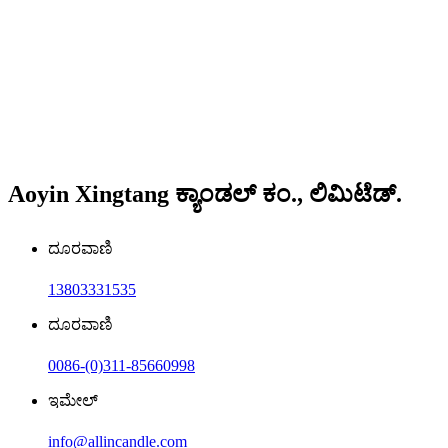
Aoyin Xingtang ಕ್ಯಾಂಡಲ್ ಕಂ., ಲಿಮಿಟೆಡ್.
ದೂರವಾಣಿ
13803331535
ದೂರವಾಣಿ
0086-(0)311-85660998
ಇಮೇಲ್
info@allincandle.com