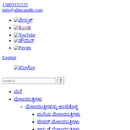
13803331535
info@allincandle.com
English
ಮನೆ
ಮೇಣದಬತ್ತಿಗಳು
ಮೇಣದಬತ್ತಿಗಳನ್ನು ಅಂಟಿಕೊಳ್ಳಿ
ಮನೆಯ ಮೇಣದಬತ್ತಿಗಳು
ಟೇಪರ್ ಮೇಣದಬತ್ತಿಗಳು
ಅದ್ದು ಡೈ ಮೇಣದಬತ್ತಿಗಳು