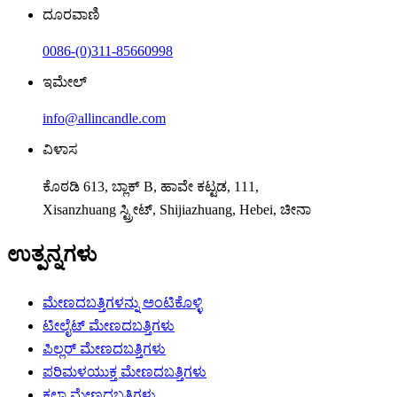
ದೂರವಾಣಿ
0086-(0)311-85660998
ಇಮೇಲ್
info@allincandle.com
ವಿಳಾಸ
ಕೊಠಡಿ 613, ಬ್ಲಾಕ್ B, ಹಾವೇ ಕಟ್ಟಡ, 111,
Xisanzhuang ಸ್ಟ್ರೀಟ್, Shijiazhuang, Hebei, ಚೀನಾ
ಉತ್ಪನ್ನಗಳು
ಮೇಣದಬತ್ತಿಗಳನ್ನು ಅಂಟಿಕೊಳ್ಳಿ
ಟೀಲೈಟ್ ಮೇಣದಬತ್ತಿಗಳು
ಪಿಲ್ಲರ್ ಮೇಣದಬತ್ತಿಗಳು
ಪರಿಮಳಯುಕ್ತ ಮೇಣದಬತ್ತಿಗಳು
ಕಲಾ ಮೇಣದಬತ್ತಿಗಳು