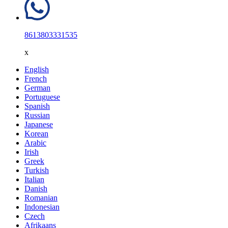
8613803331535
x
English
French
German
Portuguese
Spanish
Russian
Japanese
Korean
Arabic
Irish
Greek
Turkish
Italian
Danish
Romanian
Indonesian
Czech
Afrikaans