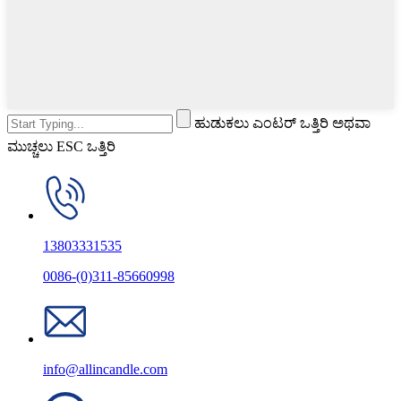
ಹುಡುಕಲು ಎಂಟರ್ ಒತ್ತಿರಿ ಅಥವಾ
ಮುಚ್ಚಲು ESC ಒತ್ತಿರಿ
13803331535
0086-(0)311-85660998
info@allincandle.com