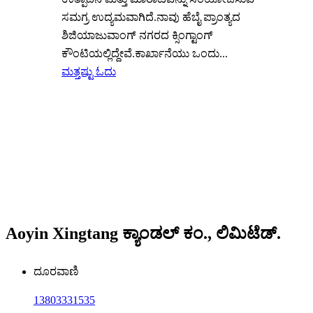
ಸಮಗ್ರ ಉದ್ಯಮವಾಗಿದೆ.ನಾವು ಹೆಬೈ ಪ್ರಾಂತ್ಯದ
ಶಿಜಿಯಾಜುವಾಂಗ್ ನಗರದ ಕ್ಸಿಂಗ್ಟಾಂಗ್
ಕೌಂಟಿಯಲ್ಲಿದ್ದೇವೆ.ಕಾರ್ಖಾನೆಯು ಒಂದು...
ಮತ್ತಷ್ಟು ಓದು
Aoyin Xingtang ಕ್ಯಾಂಡಲ್ ಕಂ., ಲಿಮಿಟೆಡ್.
ದೂರವಾಣಿ
13803331535