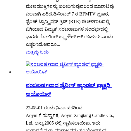
ಮೇಣದಬತ್ತಿಗಳನ್ನು ಖರೀದಿಸುವುದರಿಂದ ಮಾರಾಟವು
ಬಲವಾಗಿ ಏರಿದೆ.ಡಿಸೆಂಬರ್ 7 ರ BFMTV ಪ್ರಕಾರ,
ಫ್ರೆಂಚ್ ಟ್ರಾನ್ಸ್ಮಿಷನ್ ಗ್ರಿಡ್ (RTE) ಈ ಚಳಿಗಾಲದಲ್ಲಿ
ಬಿಗಿಯಾದ ವಿದ್ಯುತ್ ಸರಬರಾಜುಗಳ ಸಂದರ್ಭದಲ್ಲಿ
ಭಾಗಶಃ ರೋಲಿಂಗ್ ಬ್ಲ್ಯಾಕೌಟ್ ಆಗಿರಬಹುದು ಎಂದು
ಎಚ್ಚರಿಸಿದೆ.ಆದರೂ...
ಮತ್ತಷ್ಟು ಓದು
ನಂಬಲರ್ಹವಾದ ಚೈನೀಸ್ ಕ್ಯಾಂಡಲ್ ಫ್ಯಾಕ್ಟರಿ-
ಅಯೊಯಿನ್
22-08-01 ರಂದು ನಿರ್ವಾಹಕರಿಂದ
Aoyin ಗೆ ಸುಸ್ವಾಗತ, Aoyin Xingtang Candle Co.,
Ltd. ಅನ್ನು 2005 ರಲ್ಲಿ ಸ್ಥಾಪಿಸಲಾಯಿತು. ಇದು
ಉತ್ಪಾದನೆ ಮತ್ತು ಮಾರಾಟವನ್ನು ಸಂಯೋಜಿಸುವ