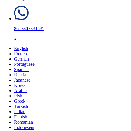
8613803331535
x
English
French
German
Portuguese
Spanish
Russian
Japanese
Korean
Arabic
Irish
Greek
Turkish
Italian
Danish
Romanian
Indonesian