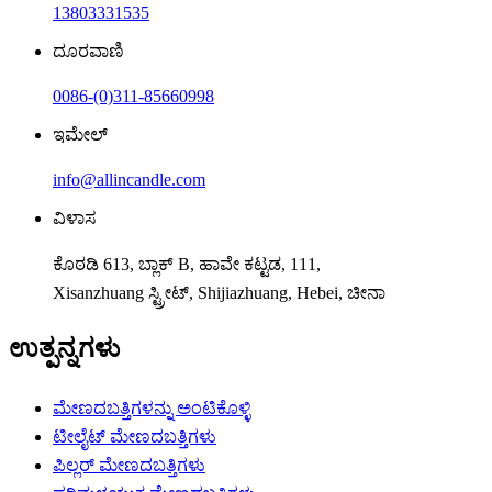
13803331535
ದೂರವಾಣಿ
0086-(0)311-85660998
ಇಮೇಲ್
info@allincandle.com
ವಿಳಾಸ
ಕೊಠಡಿ 613, ಬ್ಲಾಕ್ B, ಹಾವೇ ಕಟ್ಟಡ, 111,
Xisanzhuang ಸ್ಟ್ರೀಟ್, Shijiazhuang, Hebei, ಚೀನಾ
ಉತ್ಪನ್ನಗಳು
ಮೇಣದಬತ್ತಿಗಳನ್ನು ಅಂಟಿಕೊಳ್ಳಿ
ಟೀಲೈಟ್ ಮೇಣದಬತ್ತಿಗಳು
ಪಿಲ್ಲರ್ ಮೇಣದಬತ್ತಿಗಳು