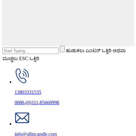
ಹುಡುಕಲು ಎಂಟರ್ ಒತ್ತಿರಿ ಅಥವಾ
ಮುಚ್ಚಲು ESC ಒತ್ತಿರಿ
13803331535
0086-(0)311-85660998
info@allincandle.com