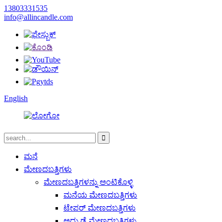
13803331535
info@allincandle.com
English
ಮನೆ
ಮೇಣದಬತ್ತಿಗಳು
ಮೇಣದಬತ್ತಿಗಳನ್ನು ಅಂಟಿಕೊಳ್ಳಿ
ಮನೆಯ ಮೇಣದಬತ್ತಿಗಳು
ಟೇಪರ್ ಮೇಣದಬತ್ತಿಗಳು
ಅದ್ದು ಡೈ ಮೇಣದಬತ್ತಿಗಳು