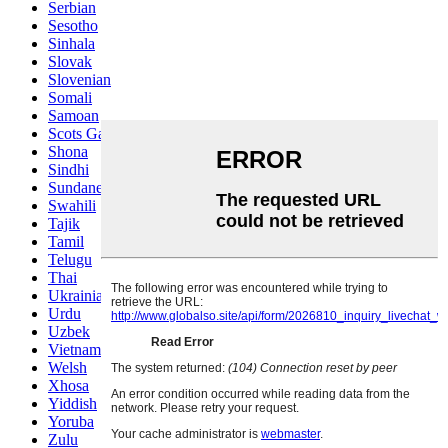
Serbian
Sesotho
Sinhala
Slovak
Slovenian
Somali
Samoan
Scots Gaelic
Shona
Sindhi
Sundanese
Swahili
Tajik
Tamil
Telugu
Thai
Ukrainian
Urdu
Uzbek
Vietnamese
Welsh
Xhosa
Yiddish
Yoruba
Zulu