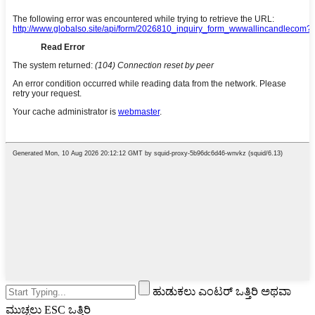
ಹುಡುಕಲು ಎಂಟರ್ ಒತ್ತಿರಿ ಅಥವಾ
ಮುಚ್ಚಲು ESC ಒತ್ತಿರಿ