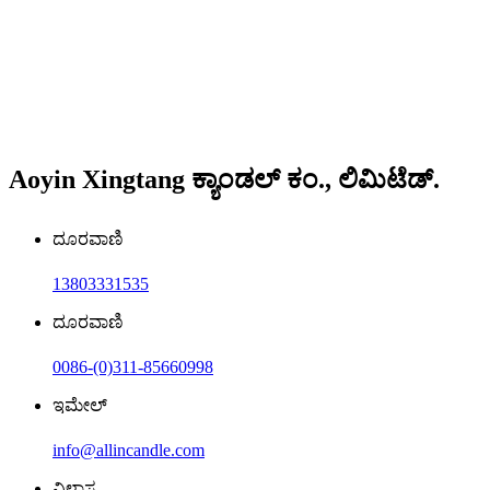
Aoyin Xingtang ಕ್ಯಾಂಡಲ್ ಕಂ., ಲಿಮಿಟೆಡ್.
ದೂರವಾಣಿ
13803331535
ದೂರವಾಣಿ
0086-(0)311-85660998
ಇಮೇಲ್
info@allincandle.com
ವಿಳಾಸ