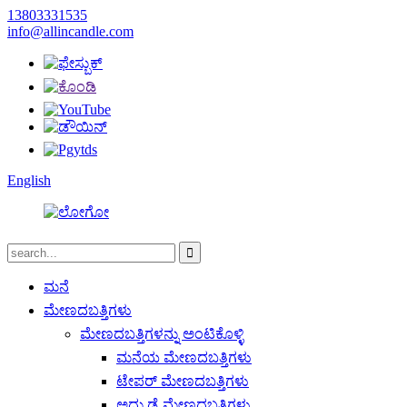
13803331535
info@allincandle.com
English
ಮನೆ
ಮೇಣದಬತ್ತಿಗಳು
ಮೇಣದಬತ್ತಿಗಳನ್ನು ಅಂಟಿಕೊಳ್ಳಿ
ಮನೆಯ ಮೇಣದಬತ್ತಿಗಳು
ಟೇಪರ್ ಮೇಣದಬತ್ತಿಗಳು
ಅದ್ದು ಡೈ ಮೇಣದಬತ್ತಿಗಳು