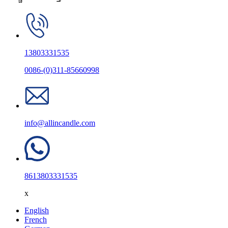
13803331535
0086-(0)311-85660998
info@allincandle.com
8613803331535
x
English
French