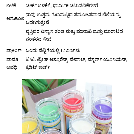
ಬಳಕೆ
ಚರ್ಚ್ ಬಳಕೆಗೆ, ಧಾರ್ಮಿಕ ಚಟುವಟಿಕೆಗಳಿಗೆ
ನಾವು ಉತ್ತಮ ಗುಣಮಟ್ಟದ ಸಮಂಜಸವಾದ ಬೆಲೆಯನ್ನು
ಅನುಕೂಲ
ಒದಗಿಸುತ್ತೇವೆ
ವೃತ್ತಿಪರ ವಿನ್ಯಾಸ ತಂಡ ಮತ್ತು ಮಾರಾಟ ಮತ್ತು ಮಾರಾಟದ
ನಂತರದ ಸೇವೆ
ಪ್ಯಾಕಿಂಗ್
ಒಂದು ಪೆಟ್ಟಿಗೆಯಲ್ಲಿ 12 ಪಿಸಿಗಳು
ಪಾವತಿ
ಟಿ/ಟಿ, ಟ್ರೇಡ್ ಅಶ್ಯೂರೆನ್ಸ್, ಪೇಪಾಲ್, ವೆಸ್ಟರ್ನ್ ಯೂನಿಯನ್,
ಅವಧಿ
ಕ್ರೆಡಿಟ್ ಕಾರ್ಡ್