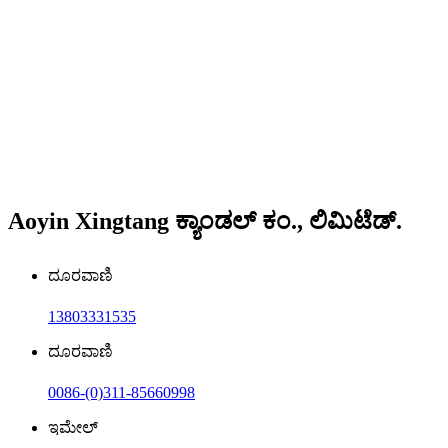
Aoyin Xingtang ಕ್ಯಾಂಡಲ್ ಕಂ., ಲಿಮಿಟೆಡ್.
ದೂರವಾಣಿ
13803331535
ದೂರವಾಣಿ
0086-(0)311-85660998
ಇಮೇಲ್