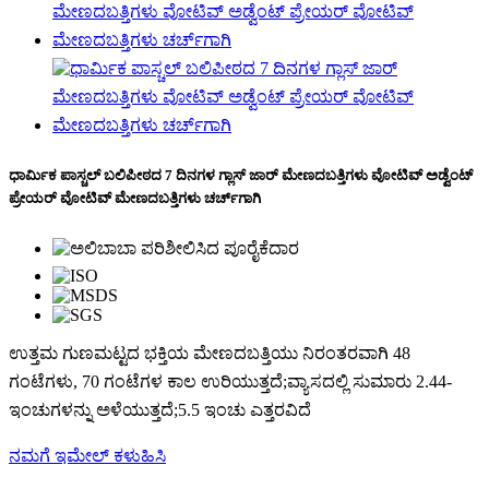
ಧಾರ್ಮಿಕ ಪಾಸ್ಚಲ್ ಬಲಿಪೀಠದ 7 ದಿನಗಳ ಗ್ಲಾಸ್ ಜಾರ್ ಮೇಣದಬತ್ತಿಗಳು ವೋಟಿವ್ ಅಡ್ವೆಂಟ್
ಪ್ರೇಯರ್ ವೋಟಿವ್ ಮೇಣದಬತ್ತಿಗಳು ಚರ್ಚ್‌ಗಾಗಿ
ಉತ್ತಮ ಗುಣಮಟ್ಟದ ಭಕ್ತಿಯ ಮೇಣದಬತ್ತಿಯು ನಿರಂತರವಾಗಿ 48
ಗಂಟೆಗಳು, 70 ಗಂಟೆಗಳ ಕಾಲ ಉರಿಯುತ್ತದೆ;ವ್ಯಾಸದಲ್ಲಿ ಸುಮಾರು 2.44-
ಇಂಚುಗಳನ್ನು ಅಳೆಯುತ್ತದೆ;5.5 ಇಂಚು ಎತ್ತರವಿದೆ
ನಮಗೆ ಇಮೇಲ್ ಕಳುಹಿಸಿ