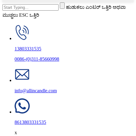
ಹುಡುಕಲು ಎಂಟರ್ ಒತ್ತಿರಿ ಅಥವಾ
ಮುಚ್ಚಲು ESC ಒತ್ತಿರಿ
13803331535
0086-(0)311-85660998
info@allincandle.com
8613803331535
x