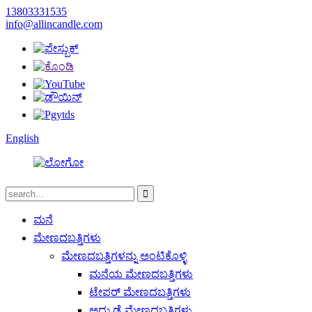
13803331535
info@allincandle.com
English
ಮನೆ
ಮೇಣದಬತ್ತಿಗಳು
ಮೇಣದಬತ್ತಿಗಳನ್ನು ಅಂಟಿಕೊಳ್ಳಿ
ಮನೆಯ ಮೇಣದಬತ್ತಿಗಳು
ಟೇಪರ್ ಮೇಣದಬತ್ತಿಗಳು
ಅದ್ದು ಡೈ ಮೇಣದಬತ್ತಿಗಳು