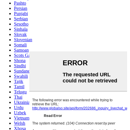
Pashto
Persian
Punjabi
Serbian
Sesotho
Sinhala
Slovak
Slovenian
Somali
Samoan
Scots Gaelic
Shona
Sindhi
Sundanese
Swahili
Tajik
Tamil
Telugu
Thai
Ukrainian
Urdu
Uzbek
Vietnamese
Welsh
Xhosa