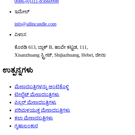
0086-(0)311-85660998
ಇಮೇಲ್
info@allincandle.com
ವಿಳಾಸ
ಕೊಠಡಿ 613, ಬ್ಲಾಕ್ B, ಹಾವೇ ಕಟ್ಟಡ, 111,
Xisanzhuang ಸ್ಟ್ರೀಟ್, Shijiazhuang, Hebei, ಚೀನಾ
ಉತ್ಪನ್ನಗಳು
ಮೇಣದಬತ್ತಿಗಳನ್ನು ಅಂಟಿಕೊಳ್ಳಿ
ಟೀಲೈಟ್ ಮೇಣದಬತ್ತಿಗಳು
ಪಿಲ್ಲರ್ ಮೇಣದಬತ್ತಿಗಳು
ಪರಿಮಳಯುಕ್ತ ಮೇಣದಬತ್ತಿಗಳು
ಕಲಾ ಮೇಣದಬತ್ತಿಗಳು
ಗೃಹಾಲಂಕಾರ