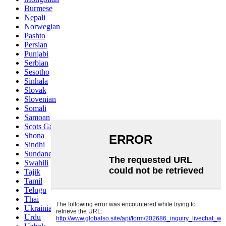
Burmese
Nepali
Norwegian
Pashto
Persian
Punjabi
Serbian
Sesotho
Sinhala
Slovak
Slovenian
Somali
Samoan
Scots Gaelic
Shona
Sindhi
Sundanese
Swahili
Tajik
Tamil
Telugu
Thai
Ukrainian
Urdu