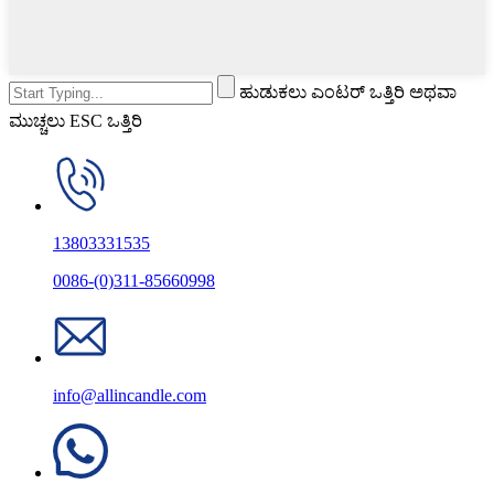
ಹುಡುಕಲು ಎಂಟರ್ ಒತ್ತಿರಿ ಅಥವಾ
ಮುಚ್ಚಲು ESC ಒತ್ತಿರಿ
13803331535
0086-(0)311-85660998
info@allincandle.com