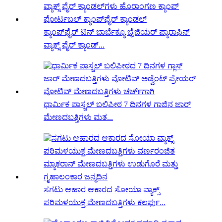
ಕ್ಯಾಂಪ್‌ಫೈರ್ ಟಿನ್ ಬಾರ್ಬೆಕ್ಯೂ ಬ್ರೆಜಿಯರ್ ಪ್ಯಾರಾಫಿನ್
ವ್ಯಾಕ್ಸ್ ಫೈರ್ ಕ್ಯಾಂಡ್...
ಧಾರ್ಮಿಕ ಪಾಸ್ಚಲ್ ಬಲಿಪೀಠ 7 ದಿನಗಳ ಗಾಜಿನ ಜಾರ್
ಮೇಣದಬತ್ತಿಗಳು ಮತ...
ಸಗಟು ಆಹಾರ ಆಕಾರದ ಸೋಯಾ ವ್ಯಾಕ್ಸ್
ಪರಿಮಳಯುಕ್ತ ಮೇಣದಬತ್ತಿಗಳು ಕಲರ್ಫು...