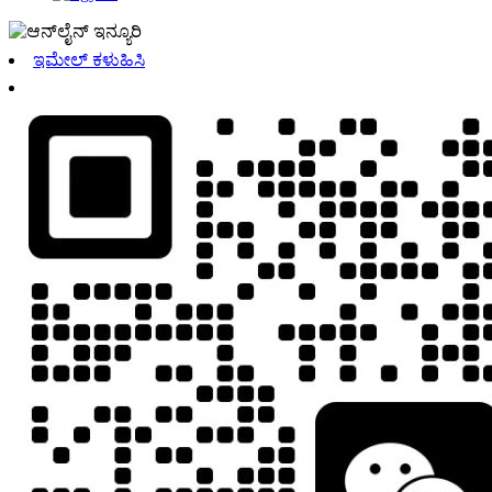
ಇಮೇಲ್ ಕಳುಹಿಸಿ