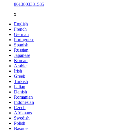
8613803331535
x
English
French
German
Portuguese
Spanish
Russian
Japanese
Korean
Arabic
Irish
Greek
Turkish
Italian
Danish
Romanian
Indonesian
Czech
Afrikaans
Swedish
Polish
Basque