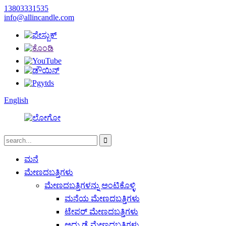
13803331535
info@allincandle.com
English
ಮನೆ
ಮೇಣದಬತ್ತಿಗಳು
ಮೇಣದಬತ್ತಿಗಳನ್ನು ಅಂಟಿಕೊಳ್ಳಿ
ಮನೆಯ ಮೇಣದಬತ್ತಿಗಳು
ಟೇಪರ್ ಮೇಣದಬತ್ತಿಗಳು
ಅದ್ದು ಡೈ ಮೇಣದಬತ್ತಿಗಳು