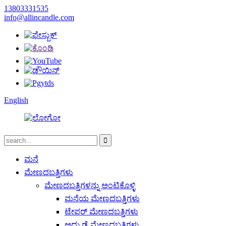
13803331535
info@allincandle.com
English
ಮನೆ
ಮೇಣದಬತ್ತಿಗಳು
ಮೇಣದಬತ್ತಿಗಳನ್ನು ಅಂಟಿಕೊಳ್ಳಿ
ಮನೆಯ ಮೇಣದಬತ್ತಿಗಳು
ಟೇಪರ್ ಮೇಣದಬತ್ತಿಗಳು
ಅದ್ದು ಡೈ ಮೇಣದಬತ್ತಿಗಳು