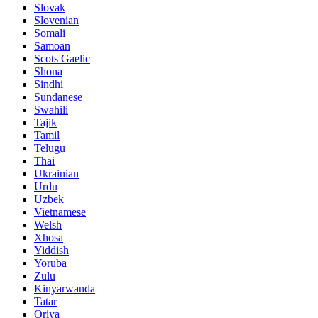
Slovak
Slovenian
Somali
Samoan
Scots Gaelic
Shona
Sindhi
Sundanese
Swahili
Tajik
Tamil
Telugu
Thai
Ukrainian
Urdu
Uzbek
Vietnamese
Welsh
Xhosa
Yiddish
Yoruba
Zulu
Kinyarwanda
Tatar
Oriya