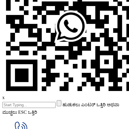
x
ಹುಡುಕಲು ಎಂಟರ್ ಒತ್ತಿರಿ ಅಥವಾ
ಮುಚ್ಚಲು ESC ಒತ್ತಿರಿ