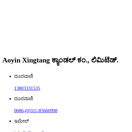
Aoyin Xingtang ಕ್ಯಾಂಡಲ್ ಕಂ., ಲಿಮಿಟೆಡ್.
ದೂರವಾಣಿ
13803331535
ದೂರವಾಣಿ
0086-(0)311-85660998
ಇಮೇಲ್