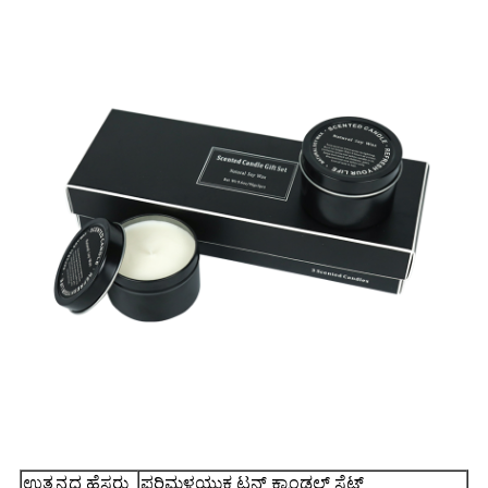
ಉತ್ಪನ್ನದ ಹೆಸರು
ಪರಿಮಳಯುಕ್ತ ಟನ್ ಕ್ಯಾಂಡಲ್ ಸೆಟ್