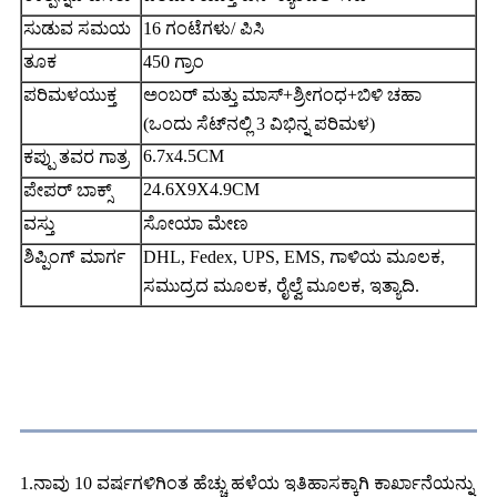
ಸುಡುವ ಸಮಯ
16 ಗಂಟೆಗಳು/ ಪಿಸಿ
ತೂಕ
450 ಗ್ರಾಂ
ಪರಿಮಳಯುಕ್ತ
ಅಂಬರ್ ಮತ್ತು ಮಾಸ್+ಶ್ರೀಗಂಧ+ಬಿಳಿ ಚಹಾ
(ಒಂದು ಸೆಟ್‌ನಲ್ಲಿ 3 ವಿಭಿನ್ನ ಪರಿಮಳ)
6.7x4.5CM
ಕಪ್ಪು ತವರ ಗಾತ್ರ
24.6X9X4.9CM
ಪೇಪರ್ ಬಾಕ್ಸ್
ವಸ್ತು
ಸೋಯಾ ಮೇಣ
ಶಿಪ್ಪಿಂಗ್ ಮಾರ್ಗ
DHL, Fedex, UPS, EMS, ಗಾಳಿಯ ಮೂಲಕ,
ಸಮುದ್ರದ ಮೂಲಕ, ರೈಲ್ವೆ ಮೂಲಕ, ಇತ್ಯಾದಿ.
ನಮ್ಮ ಅನುಕೂಲ
1.ನಾವು 10 ವರ್ಷಗಳಿಗಿಂತ ಹೆಚ್ಚು ಹಳೆಯ ಇತಿಹಾಸಕ್ಕಾಗಿ ಕಾರ್ಖಾನೆಯನ್ನು