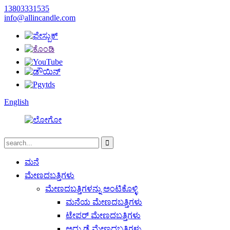
13803331535
info@allincandle.com
English
ಮನೆ
ಮೇಣದಬತ್ತಿಗಳು
ಮೇಣದಬತ್ತಿಗಳನ್ನು ಅಂಟಿಕೊಳ್ಳಿ
ಮನೆಯ ಮೇಣದಬತ್ತಿಗಳು
ಟೇಪರ್ ಮೇಣದಬತ್ತಿಗಳು
ಅದ್ದು ಡೈ ಮೇಣದಬತ್ತಿಗಳು