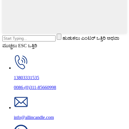
ಹುಡುಕಲು ಎಂಟರ್ ಒತ್ತಿರಿ ಅಥವಾ
ಮುಚ್ಚಲು ESC ಒತ್ತಿರಿ
13803331535
0086-(0)311-85660998
info@allincandle.com