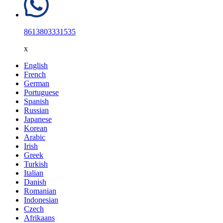
8613803331535
x
English
French
German
Portuguese
Spanish
Russian
Japanese
Korean
Arabic
Irish
Greek
Turkish
Italian
Danish
Romanian
Indonesian
Czech
Afrikaans