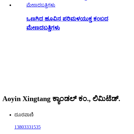
ಒಣಗಿದ ಹೂವಿನ ಪರಿಮಳಯುಕ್ತ ಕಂಬದ
ಮೇಣದಬತ್ತಿಗಳು
Aoyin Xingtang ಕ್ಯಾಂಡಲ್ ಕಂ., ಲಿಮಿಟೆಡ್.
ದೂರವಾಣಿ
13803331535