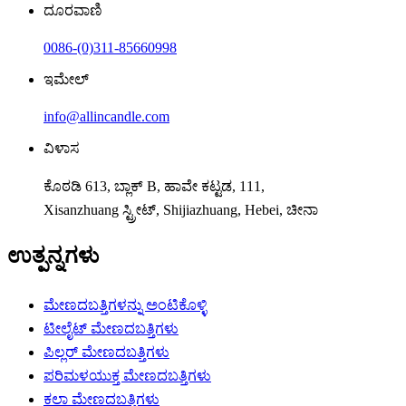
ದೂರವಾಣಿ
0086-(0)311-85660998
ಇಮೇಲ್
info@allincandle.com
ವಿಳಾಸ
ಕೊಠಡಿ 613, ಬ್ಲಾಕ್ B, ಹಾವೇ ಕಟ್ಟಡ, 111,
Xisanzhuang ಸ್ಟ್ರೀಟ್, Shijiazhuang, Hebei, ಚೀನಾ
ಉತ್ಪನ್ನಗಳು
ಮೇಣದಬತ್ತಿಗಳನ್ನು ಅಂಟಿಕೊಳ್ಳಿ
ಟೀಲೈಟ್ ಮೇಣದಬತ್ತಿಗಳು
ಪಿಲ್ಲರ್ ಮೇಣದಬತ್ತಿಗಳು
ಪರಿಮಳಯುಕ್ತ ಮೇಣದಬತ್ತಿಗಳು
ಕಲಾ ಮೇಣದಬತ್ತಿಗಳು