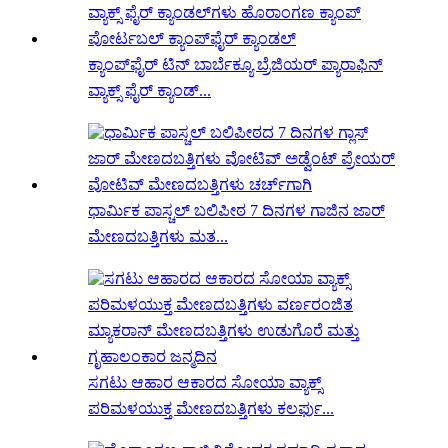
ಕ್ಯಾಂಪ್‌ಫೈರ್ ಟಿನ್ ಬಾರ್ಬೆಕ್ಯೂ ಬ್ರೆಜಿಯರ್ ಪ್ಯಾರಾಫಿನ್
ವ್ಯಾಕ್ಸ್ ಫೈರ್ ಕ್ಯಾಂಡ್...
ಧಾರ್ಮಿಕ ಪಾಸ್ಚಲ್ ಬಲಿಪೀಠ 7 ದಿನಗಳ ಗಾಜಿನ ಜಾರ್
ಮೇಣದಬತ್ತಿಗಳು ಮತ...
ಸಗಟು ಆಹಾರ ಆಕಾರದ ಸೋಯಾ ವ್ಯಾಕ್ಸ್
ಪರಿಮಳಯುಕ್ತ ಮೇಣದಬತ್ತಿಗಳು ಕಲರ್ಫು...