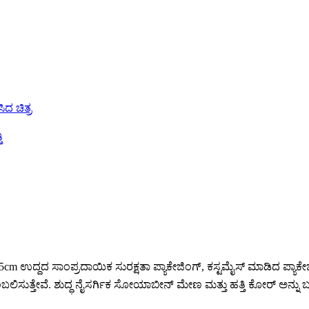
8*13.5cm ಉದ್ದದ ಸಾಂಪ್ರದಾಯಿಕ ಸುರಕ್ಷತಾ ಪ್ಯಾಕೇಜಿಂಗ್, ಕಸ್ಟಮೈಸ್ ಮಾಡಿದ ಪ್ಯ
ಂಬಲಿಸುತ್ತೇವೆ. ಶುದ್ಧ ನೈಸರ್ಗಿಕ ಸೋಯಾಬೀನ್ ಮೇಣ ಮತ್ತು ಹತ್ತಿ ಕೋರ್ ಅನ್ನು ಬ