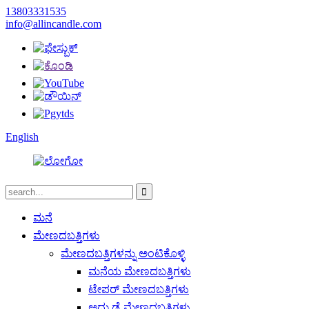
13803331535
info@allincandle.com
English
ಮನೆ
ಮೇಣದಬತ್ತಿಗಳು
ಮೇಣದಬತ್ತಿಗಳನ್ನು ಅಂಟಿಕೊಳ್ಳಿ
ಮನೆಯ ಮೇಣದಬತ್ತಿಗಳು
ಟೇಪರ್ ಮೇಣದಬತ್ತಿಗಳು
ಅದ್ದು ಡೈ ಮೇಣದಬತ್ತಿಗಳು