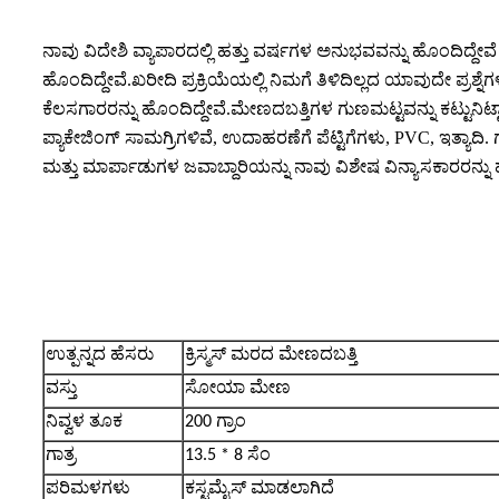
ನಾವು ವಿದೇಶಿ ವ್ಯಾಪಾರದಲ್ಲಿ ಹತ್ತು ವರ್ಷಗಳ ಅನುಭವವನ್ನು ಹೊಂದಿದ್ದೇವ
ಹೊಂದಿದ್ದೇವೆ.ಖರೀದಿ ಪ್ರಕ್ರಿಯೆಯಲ್ಲಿ ನಿಮಗೆ ತಿಳಿದಿಲ್ಲದ ಯಾವುದೇ ಪ್ರಶ್ನ
ಕೆಲಸಗಾರರನ್ನು ಹೊಂದಿದ್ದೇವೆ.ಮೇಣದಬತ್ತಿಗಳ ಗುಣಮಟ್ಟವನ್ನು ಕಟ್ಟುನಿಟ್
ಪ್ಯಾಕೇಜಿಂಗ್ ಸಾಮಗ್ರಿಗಳಿವೆ, ಉದಾಹರಣೆಗೆ ಪೆಟ್ಟಿಗೆಗಳು, PVC, ಇತ್ಯಾದ
ಮತ್ತು ಮಾರ್ಪಾಡುಗಳ ಜವಾಬ್ದಾರಿಯನ್ನು ನಾವು ವಿಶೇಷ ವಿನ್ಯಾಸಕಾರರನ್ನು 
ಉತ್ಪನ್ನದ ಹೆಸರು
ಕ್ರಿಸ್ಮಸ್ ಮರದ ಮೇಣದಬತ್ತಿ
ವಸ್ತು
ಸೋಯಾ ಮೇಣ
ನಿವ್ವಳ ತೂಕ
200 ಗ್ರಾಂ
ಗಾತ್ರ
13.5 * 8 ಸೆಂ
ಪರಿಮಳಗಳು
ಕಸ್ಟಮೈಸ್ ಮಾಡಲಾಗಿದೆ