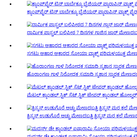
ಕ್ಯಾಂಪ್‌ಫೈರ್ ಟಿನ್ ಬಾರ್ಬೆಕ್ಯೂ ಬ್ರೆಜಿಯರ್ ಪ್ಯಾರಾಫಿನ್ ವ್ಯಾಕ್ಸ್ ಫೈರ್
ಧಾರ್ಮಿಕ ಪಾಸ್ಚಲ್ ಬಲಿಪೀಠ 7 ದಿನಗಳ ಗಾಜಿನ ಜಾರ್ ಮೇಣದಬತ
ಸಗಟು ಆಹಾರ ಆಕಾರದ ಸೋಯಾ ವ್ಯಾಕ್ಸ್ ಪರಿಮಳಯುಕ್ತ ಮೇಣದಬ
ಹೊರಾಂಗಣ ಗಾಳಿ ನಿರೋಧಕ ಸಮಾಧಿ ಸ್ಮಶಾನ ಸ್ಮಾರಕ ಮೇಣದಬತ
ಮೆಟಲ್ ಕ್ಯಾಂಡಲ್ ಸ್ಟಿಕ್ ಸೆಟ್ ಸ್ಟಿಕ್ ಟೇಪರ್ ಕ್ಯಾಂಡಲ್ ಹೋಲ್ಡರ್
ಕ್ರಿಸ್ಮಸ್ ಉಡುಗೊರೆ ಅಚ್ಚು ಮೇಣದಬತ್ತಿ ಕ್ರಿಸ್ಮಸ್ ಮರ ಕಲೆ ಮೇಣದ
ಮದರ್ಸ್ ಡೇ ಕ್ಯಾಂಡಲ್ ಐಷಾರಾಮಿ ಸೋಯಾ ಪರಿಮಳಯುಕ್ತ ಟಿನ