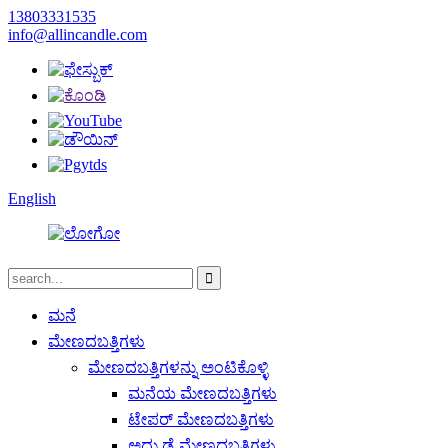
13803331535
info@allincandle.com
English
ಮನೆ
ಮೇಣದಬತ್ತಿಗಳು
ಮೇಣದಬತ್ತಿಗಳನ್ನು ಅಂಟಿಕೊಳ್ಳಿ
ಮನೆಯ ಮೇಣದಬತ್ತಿಗಳು
ಟೇಪರ್ ಮೇಣದಬತ್ತಿಗಳು
ಅದ್ದು ಡೈ ಮೇಣದಬತ್ತಿಗಳು