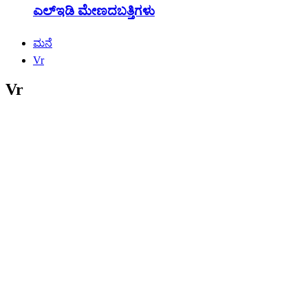
ಎಲ್ಇಡಿ ಮೇಣದಬತ್ತಿಗಳು
ಮನೆ
Vr
Vr