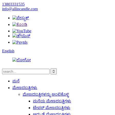
13803331535
info@allincandle.com
English
ಮನೆ
ಮೇಣದಬತ್ತಿಗಳು
ಮೇಣದಬತ್ತಿಗಳನ್ನು ಅಂಟಿಕೊಳ್ಳಿ
ಮನೆಯ ಮೇಣದಬತ್ತಿಗಳು
ಟೇಪರ್ ಮೇಣದಬತ್ತಿಗಳು
ಅದ್ದು ಡೈ ಮೇಣದಬತ್ತಿಗಳು