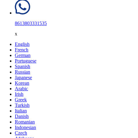
8613803331535
x
English
French
German
Portuguese
Spanish
Russian
Japanese
Korean
Arabic
Irish
Greek
Turkish
Italian
Danish
Romanian
Indonesian
Czech