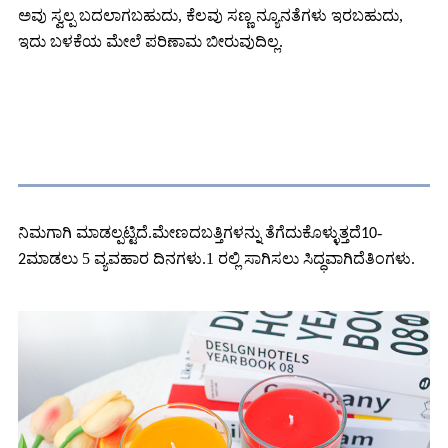
ಅವು ಸ್ವಲ್ಪ ಬದಲಾಗಬಹುದು, ಕೆಲವು ಸಣ್ಣ ನ್ಯೂನತೆಗಳು ಇರಬಹುದು,
ಇದು ಬಳಕೆಯ ಮೇಲೆ ಪರಿಣಾಮ ಬೀರುವುದಿಲ್ಲ.
ಶಿಪ್ಪಿಂಗ್ ಬಗ್ಗೆ
ನಿಮಗಾಗಿ ಮಾಡಲ್ಪಟ್ಟಿದೆ.ಮೇಣದಬತ್ತಿಗಳನ್ನು ತೆಗೆದುಕೊಳ್ಳುತ್ತದೆ
-
10
ಮಾಡಲು 5 ವ್ಯವಹಾರ ದಿನಗಳು.1 ರಲ್ಲಿ ಸಾಗಿಸಲು ಸಿದ್ಧವಾಗಿದೆ
.
2
ತಿಂಗಳು