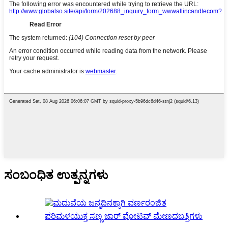
ಸಂಬಂಧಿತ ಉತ್ಪನ್ನಗಳು