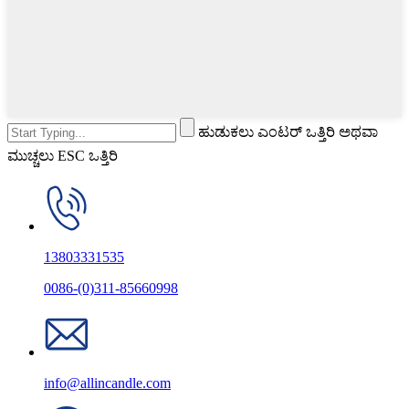
ಹುಡುಕಲು ಎಂಟರ್ ಒತ್ತಿರಿ ಅಥವಾ
ಮುಚ್ಚಲು ESC ಒತ್ತಿರಿ
13803331535
0086-(0)311-85660998
info@allincandle.com