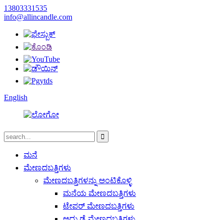
13803331535
info@allincandle.com
English
ಮನೆ
ಮೇಣದಬತ್ತಿಗಳು
ಮೇಣದಬತ್ತಿಗಳನ್ನು ಅಂಟಿಕೊಳ್ಳಿ
ಮನೆಯ ಮೇಣದಬತ್ತಿಗಳು
ಟೇಪರ್ ಮೇಣದಬತ್ತಿಗಳು
ಅದ್ದು ಡೈ ಮೇಣದಬತ್ತಿಗಳು