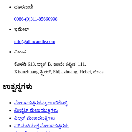
ದೂರವಾಣಿ
0086-(0)311-85660998
ಇಮೇಲ್
info@allincandle.com
ವಿಳಾಸ
ಕೊಠಡಿ 613, ಬ್ಲಾಕ್ B, ಹಾವೇ ಕಟ್ಟಡ, 111,
Xisanzhuang ಸ್ಟ್ರೀಟ್, Shijiazhuang, Hebei, ಚೀನಾ
ಉತ್ಪನ್ನಗಳು
ಮೇಣದಬತ್ತಿಗಳನ್ನು ಅಂಟಿಕೊಳ್ಳಿ
ಟೀಲೈಟ್ ಮೇಣದಬತ್ತಿಗಳು
ಪಿಲ್ಲರ್ ಮೇಣದಬತ್ತಿಗಳು
ಪರಿಮಳಯುಕ್ತ ಮೇಣದಬತ್ತಿಗಳು