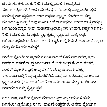
ಹೆಸರೇ ಸೂಚಿಸುವಂತೆ, ನೀರಿನ ಮೇಲ್ಮೈಯಲ್ಲಿ ತೇಲುತ್ತಿರುವ
ಮೇಣದಬತ್ತಿಯಾಗಿದೆ.ಇದರ ನೋಟವು ಸರಳ ಮತ್ತು ಸೂಕ್ಷ್ಮವಾಗಿರುತ್ತದೆ,
ಸಾಮಾನ್ಯವಾಗಿ ಸ್ಪಷ್ಟವಾದ ಗಾಜು ಅಥವಾ ಪ್ಲಾಸ್ಟಿಕ್ ಕಂಟೇನರ್, ಸಣ್ಣ
ಮೇಣದಬತ್ತಿ ಮತ್ತು ಕೆಲವು ಹನಿಗಳ ಅರೋಮಾಥೆರಪಿ ಸಾರಭೂತ ತೈಲವನ್ನು
ಒಳಗೊಂಡಿರುತ್ತದೆ.ನೀವು ಮೇಣದಬತ್ತಿಯನ್ನು ಬೆಳಗಿಸಿದಾಗ, ಬೆಚ್ಚಗಿನ ಬೆಳಕು
ನೀರಿನ ಮೇಲೆ ಮಿನುಗುತ್ತದೆ, ಸ್ವಲ್ಪ ಚೈತನ್ಯ ನೃತ್ಯದಂತೆ.ಮತ್ತು ಲಘು
ಅರೋಮಾಥೆರಪಿ ಉಸಿರಾಟ, ಆದರೆ ಪ್ರಕೃತಿಯಲ್ಲಿರುವಂತೆ ಜನರನ್ನು ವಿಶ್ರಾಂತಿ
ಮತ್ತು ಸಂತೋಷಪಡಿಸುತ್ತದೆ.
ವಾಟರ್ ಫ್ಲೋಟಿಂಗ್ ಕ್ಯಾಂಡಲ್ ಸರಳವಾದ ಬೆಳಕಿನ ಸಾಧನವಲ್ಲ, ಇದು
ಜೀವನದ ವರ್ತನೆಯ ಪ್ರತಿಬಿಂಬವಾಗಿದೆ.ಬಿಡುವಿಲ್ಲದ ಕೆಲಸದ ನಂತರ,
ವಾಟರ್ ಫ್ಲೋಟ್ ವ್ಯಾಕ್ಸ್ ಅನ್ನು ಬೆಳಗಿಸಿ ಮತ್ತು ಈ ಶಾಂತಿ ಮತ್ತು
ಸೌಂದರ್ಯದಲ್ಲಿ ನಿಮ್ಮನ್ನು ಮುಳುಗಿಸಿ.ಓದುವುದು, ಬರೆಯುವುದು ಅಥವಾ
ಧ್ಯಾನ ಮಾಡುವುದು, ಅದು ನಿಮಗೆ ಆರಾಮದಾಯಕ ಮತ್ತು ಶಾಂತಿಯುತ
ವಾತಾವರಣವನ್ನು ಸೃಷ್ಟಿಸುತ್ತದೆ.
ಸಹಜವಾಗಿ, ವಾಟರ್ ಫ್ಲೋಟ್ ಮೇಣದಬತ್ತಿಯನ್ನು ಅದಕ್ಕಿಂತ ಹೆಚ್ಚು
ಬಳಸಲಾಗುತ್ತದೆ.ಜನ್ಮದಿನಗಳು, ವಾರ್ಷಿಕೋತ್ಸವಗಳು ಅಥವಾ ಪ್ರೇಮಿಗಳ