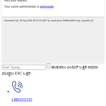
ಹುಡುಕಲು ಎಂಟರ್ ಒತ್ತಿರಿ ಅಥವಾ
ಮುಚ್ಚಲು ESC ಒತ್ತಿರಿ
13803331535