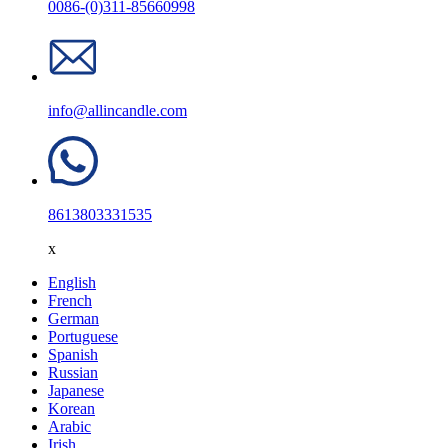
0086-(0)311-85660998
info@allincandle.com
8613803331535
x
English
French
German
Portuguese
Spanish
Russian
Japanese
Korean
Arabic
Irish