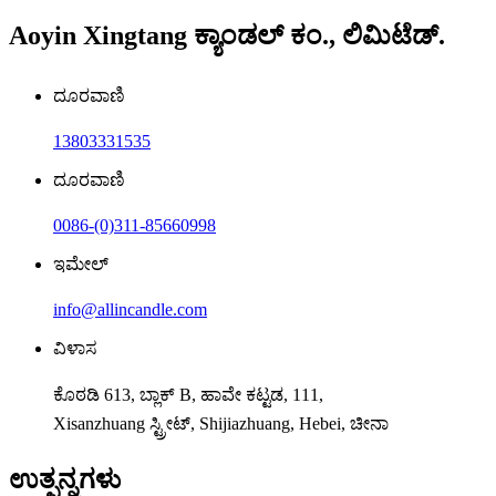
Aoyin Xingtang ಕ್ಯಾಂಡಲ್ ಕಂ., ಲಿಮಿಟೆಡ್.
ದೂರವಾಣಿ
13803331535
ದೂರವಾಣಿ
0086-(0)311-85660998
ಇಮೇಲ್
info@allincandle.com
ವಿಳಾಸ
ಕೊಠಡಿ 613, ಬ್ಲಾಕ್ B, ಹಾವೇ ಕಟ್ಟಡ, 111,
Xisanzhuang ಸ್ಟ್ರೀಟ್, Shijiazhuang, Hebei, ಚೀನಾ
ಉತ್ಪನ್ನಗಳು