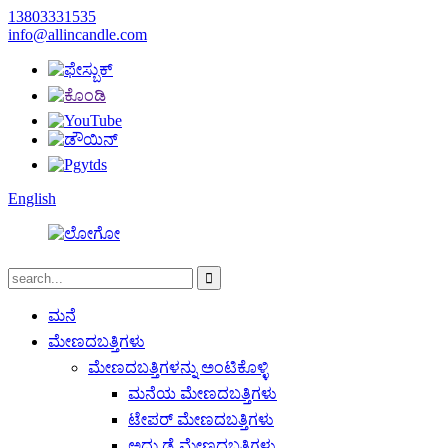
13803331535
info@allincandle.com
English
ಮನೆ
ಮೇಣದಬತ್ತಿಗಳು
ಮೇಣದಬತ್ತಿಗಳನ್ನು ಅಂಟಿಕೊಳ್ಳಿ
ಮನೆಯ ಮೇಣದಬತ್ತಿಗಳು
ಟೇಪರ್ ಮೇಣದಬತ್ತಿಗಳು
ಅದ್ದು ಡೈ ಮೇಣದಬತ್ತಿಗಳು